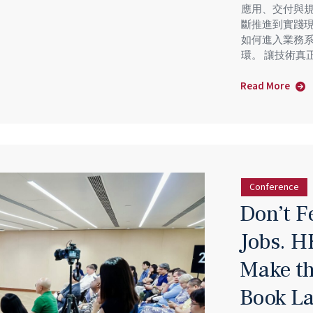
應用、交付與
斷推進到實踐
如何進入業務
環。 讓技術真
Read More
about
16
September
2026
｜
AI
Conference
產
Don’t F
業
落
Jobs. H
地
研
Make th
討
Book La
會
2026