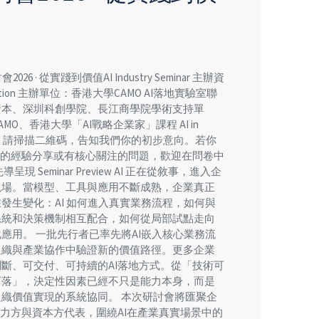
026 · 從實踐到價值AI Industry Seminar 主辦資
ormation 主辦單位：香港大學CAMO AI落地實驗室聯
資本、深圳科創學院、長江商學院學術支持單
MO、香港大學「AI戰略企業家」課程 AI in
地有聲 請掃描二維碼，告知我們你的初步意向。若你
地的經驗分享或有核心關注的問題，歡迎在問卷中
呈現 Seminar Preview AI 正在從敘事，進入企
現場。當模型、工具與應用不斷成熟，企業真正
發生變化：AI 如何進入真實業務流程，如何與
系統和決策機制相互配合，如何從局部試點走向
應用。 一批先行者已率先將AI嵌入核心業務流
組織與產業協作中驗證新的價值路徑。更多企業
斷、可交付、可持續的AI落地方式。從「技術可
可落」，決定性因素已經不只是能力本身，而是
織價值實現的系統協同。 本次研討會將匯聚企
能力方與資本方代表，圍繞AI在產業真實場景中的