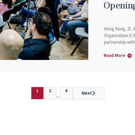
Openin
·
從
實
踐
Hong Kong, 21 J
到
Organization (C
partnership wi
價
值
Read More
about
Don’t
Fear
AI.
Take
1
2
4
Next
the
…
Messy
Jobs.
HKU
and
LSE