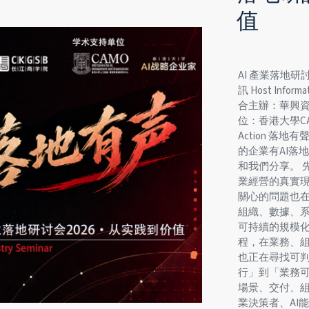
值
AI 產業落地研討會2
訊 Host Inf
合主辦：華興
位：香港大學CA
Action 落
的企業有AI落
和我們分享。 先導
業經營的真實
關心的問題也在
組織、數據、
可持續的規模化
程，在業務、
也正在尋找可判
行」到「業務
場景、交付、組
業決策者、AI