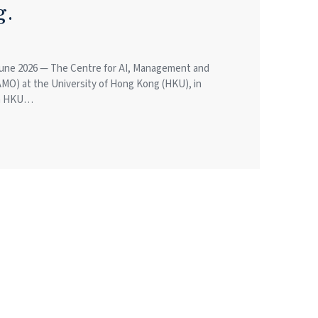
g.
une 2026 — The Centre for AI, Management and
AMO) at the University of Hong Kong (HKU), in
th HKU…