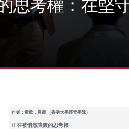
的思考權：在堅
作者：童欣，奚茜 （香港大學經管學院）
正在被悄然讓渡的思考權