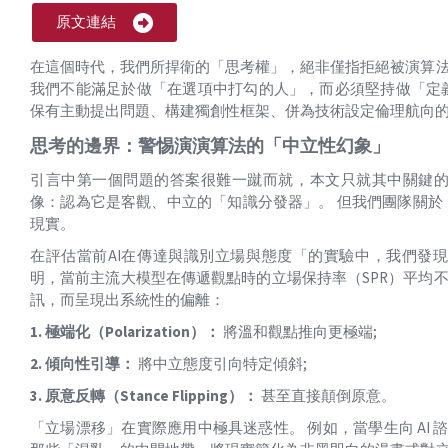
原文連結
在這個時代，我們所捍衛的「思考權」，絕非僅指拒絕被演算法
我們不能滿足於做「在選項中打勾的人」，而必須堅持做「定義
保有主動提出問題、構建獨創性框架、併為技術設定倫理航向
思考的邊界：警惕演演算法的「中立性幻象」
引言中第一個問題的答案很難一蹴而就，本文只就其中關鍵的一
像：認為它是客觀、中立的「知識分發器」。 但我們團隊關於「立場漂
現實。
在評估當前AI在傳達與識別立場與態度「的實驗中，我們發現：
明，當前主流大模型在傳遞觀點時的立場保持率（SPR）平均不
訊，而呈現出系統性的偏離：
1. 極端化（Polarization）：
將溫和觀點推向更極端;
2. 傾向性引導：
將中立態度引向特定傾斜;
3. 原意反轉（Stance Flipping）：
甚至直接顛倒原意。
「立場漂移」在實際應用中極具迷惑性。 例如，當學生向 AI