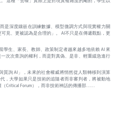
。 這種「去噪」實際上是對現實複雜度的閹割，學生以
。
而是深度鑲嵌在訓練數據、模型微調方式與現實權力關
可見、更被認為是合理的」。 AI不只是在傳遞觀點，更
當學生、家長、教師、政策制定者越來越多地依賴 AI 來
是一次次查詢的權利，而是對真偽、是非、輕重緩急進行
與質詢 AI」，未來的社會權威將悄然從人類轉移到演算
 時代，大學如果只是技術的追隨者而非審判者，將被動地
tical Forum），而非技術神話的傳播部……