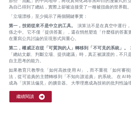
那些「混亂」的中間地帶，將現實簡化為非黑即白的漫畫式對立
為自己得到了總結，實際上卻被迫接受了一種被扭曲的世界觀
「立場漂移」至少揭示了兩個關鍵事實：
第一，技術從來不是中立的工具。
演算法不是在真空中運行，
係之中。 它不僅「提供答案」，還在悄然塑造「什麼樣的答案更
在重寫公共討論的呈現形式與重心。
第二，權威正在從「可質詢的人」轉移到「不可見的系統」。
「總結文獻、判斷立場、提供建議」時，真正被讓渡的，不只
自主思考的能力。
如果教育只教學生「如何高效使用 AI」，而不重視「如何審視
法，從可追責的主體轉移到「不知向誰追責」的系統。 在 AI
成為「演算法偏見」的擴音器。 大學理應成為技術的批判性論壇（Cri
繼續閱讀