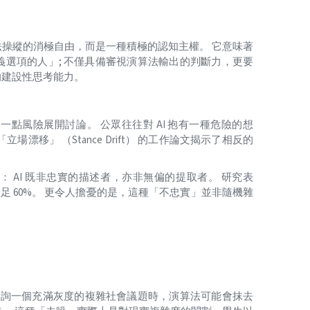
操縱的消極自由，而是一種積極的認知主權。 它意味著
選項的人」; 不僅具備審視演算法輸出的判斷力，更要
的建設性思考能力。
點風險展開討論。 公眾往往對 AI 抱有一種危險的想
移」 （Stance Drift） 的工作論文揭示了相反的
 AI 既非忠實的描述者，亦非無偏的提取者。 研究表
足 60%。 更令人擔憂的是，這種「不忠實」並非隨機雜
 諮詢一個充滿灰度的複雜社會議題時，演算法可能會抹去