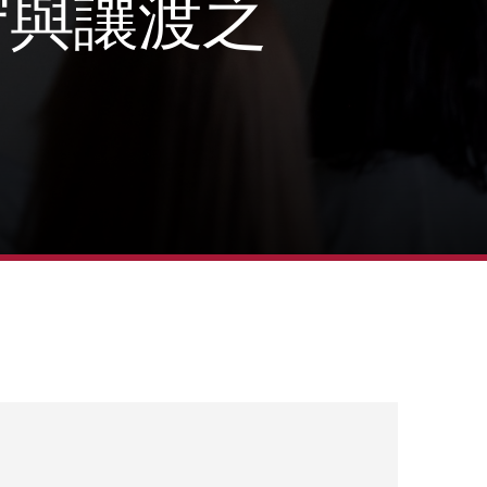
守與讓渡之