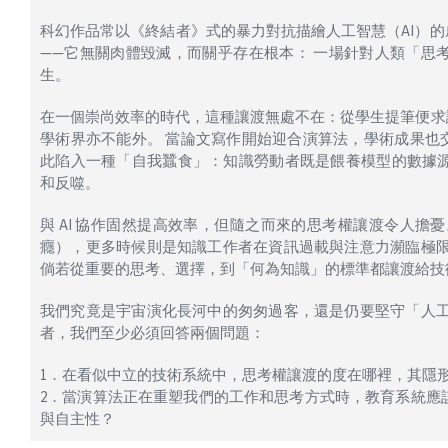
科幻作品常以《終結者》式的暴力對抗描繪人工智慧（AI）的
——它無關肉體毀滅，而關乎存在根本： 一場針對人類「思
生。
在一個崇尚效率的時代，這種讓渡無處不在：從學生提筆便求
學術界亦不能外。 當論文寫作開始迎合演算法，學術成果也
此陷入一種「自我蠶食」：知識勞動者既是餵養模型的數據
和反噬。
與 AI 協作固然提高效率，但隨之而來的思考權讓渡令人擔
癮），更多時候則是知識工作者在資訊過載與注意力瀕臨極限
倘若從重要的思考、選擇，到「何為知識」的標準都讓渡給技
我們究竟是宇宙演化長河中的匆匆過客，還是仍要堅守「人工
者，我們至少必須回答兩個問題：
1．在看似中立的技術系統中，思考權讓渡的度在哪裡，其隱
2．當演算法正在重塑我們的工作和思考方式時，教育系統應
與自主性？