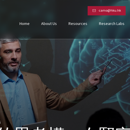
camo@hku.hk
Home
About Us
Resources
Research Labs
6