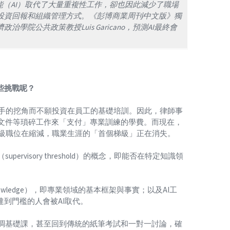
人工智能（AI）取代了大量重複性工作，卻也因此減少了職場
投資回報和組織管理方式。《彭博商業周刊∕中文版》獨
院公共政策教授Luis Garicano，預測AI最終會
些挑戰呢？
競爭對手的挖角而不願投資在員工的基礎培訓。因此，律師事
文件等瑣碎工作來「支付」專業訓練的學費。而現在，
 初級職位在縮減，職業生涯的「首個梯級」正在消失。
visory threshold）的概念，即能否在特定知識領
。
nowledge），即專業領域的基本框架與事實；以及AI工
達到門檻的人會被AI取代。
調基礎課，甚至回到傳統的紙筆考試和一對一討論，確