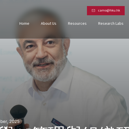
camo@hku.hk
Home
About Us
Resources
Research Labs
ober, 2025