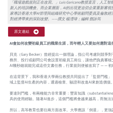
「職場遊戲規則正在改寫。」Luis Garicano教授直言，
新人的培訓機會。而企業層面，AI的出現更迫切企業重新審視
家專訪香港大學AI管理與組織研究中心學術顧問委員及倫敦經濟政治學
對經濟帶來的深刻改變。——撰文 楊瀅瑋；編輯 鄧詠筠
原文連結
AI會如何改變初級員工的職業生涯，而年輕人又要如何應對這
貝克（Gary Becker）曾經提出一個理論，指公司考慮到
務所、投行或顧問公司會設置初級員工崗位，讓他們負責審核
AI幾秒鐘就能完成這些文書任務，行業規則便被改寫了 — —
在這背景下，我和香港大學兩位教授共同提出了「監督門檻」（super
域上監督AI生產的內容，通過檢查、驗證和改進AI來創造價值
要達到門檻，有兩種能力非常重要：豐富知識（substantial k
具的使用經驗。隨著AI進步，這個門檻將會越來越高，而無法
所以，高等教育也要往兩方面改革。大學應該「倒退」，更強