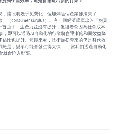
是會提高生產效率，還是會創造出新的行業？
出現，讓照明幾乎免費化，但蠟燭這個產業卻消失了，
onsumer surplus）。有一個經濟學概念叫「鮑莫
家演奏同一首曲子，生產力並沒有提升，但後者會因為社會成本
事，即可以通過AI自動化的行業將會逐漸飽和而效益降
DP佔比也提升。短期來看，技術最初帶來的仍是替代效
險是，變革可能會發生得太快 — — 當我們透過自動化
會就會陷入動蕩。