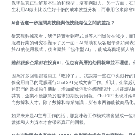
保學生真正理解基本理論和模型，培養判斷力。另一方面，在
生利用AI做出比以往好十倍的成本效益分析，而非用它來節省
AI會否進一步拉闊高技能與低技能職位之間的差距？
從宏觀數據來看，我們確實看到程式員等入門崗位在減少，而
服務行業的研究卻顯示了另一面：AI 幫助初級客服學會如何
於AI 的使用模式，後者屬於「協作型 AI」，能成為職場新人的「
雖然很多企業都在投資AI，但也有高層抱怨回報率並不理想。
因為許多回報都被員工「吃掉了」。我認識一些在中央銀行的
偷偷用自己的電腦運行ChatGPT完成文書工作。所以，企業
跨部門的數據協作機制，增加績效浮動的薪酬設計，才能讓AI
其實，企業不應該急於追求短期投資回報。ChatGPT出現才
向數據和人才。除了數據和專業知識，所有東西都能被商品化
如果未來是AI主導工作的話，那意味著工作模式將會變成一位
數據和人力資本才會帶來真正的回報。