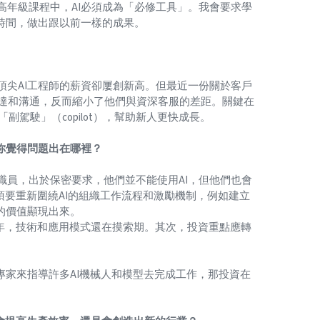
高年級課程中，AI必須成為「必修工具」。我會要求學
時間，做出跟以前一樣的成果。
頂尖AI工程師的薪資卻屢創新高。但最近一份關於客戶
表達和溝通，反而縮小了他們與資深客服的差距。關鍵在
副駕駛」（copilot），幫助新人更快成長。
你覺得問題出在哪裡？
職員，出於保密要求，他們並不能使用AI，但他們也會
必須要重新圍繞AI的組織工作流程和激勵機制，例如建立
的價值顯現出來。
兩年，技術和應用模式還在摸索期。其次，投資重點應轉
。
專家來指導許多AI機械人和模型去完成工作，那投資在