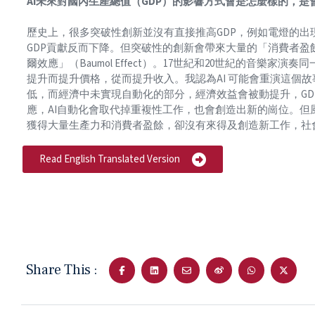
AI未來對國內生產總值（GDP）的影響方式會是怎麼樣的，
歷史上，很多突破性創新並沒有直接推高GDP，例如電燈的
GDP貢獻反而下降。但突破性的創新會帶來大量的「消費者盈餘」（c
爾效應」（Baumol Effect）。17世紀和20世紀的音樂
提升而提升價格，從而提升收入。我認為AI 可能會重演這個故
低，而經濟中未實現自動化的部分，經濟效益會被動提升，G
應，AI自動化會取代掉重複性工作，也會創造出新的崗位。但風
獲得大量生產力和消費者盈餘，卻沒有來得及創造新工作，社
Read English Translated Version
Share This :